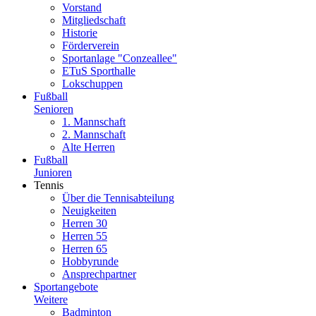
Vorstand
Mitgliedschaft
Historie
Förderverein
Sportanlage "Conzeallee"
ETuS Sporthalle
Lokschuppen
Fußball
Senioren
1. Mannschaft
2. Mannschaft
Alte Herren
Fußball
Junioren
Tennis
Über die Tennisabteilung
Neuigkeiten
Herren 30
Herren 55
Herren 65
Hobbyrunde
Ansprechpartner
Sportangebote
Weitere
Badminton