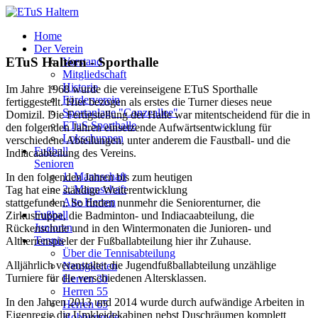
Home
Der Verein
ETuS Haltern - Sporthalle
Vorstand
Mitgliedschaft
Historie
Im Jahre 1968 wurde die vereinseigene ETuS Sporthalle
Förderverein
fertiggestellt. Hier bezogen als erstes die Turner dieses neue
Sportanlage "Conzeallee"
Domizil. Die Fertigstellung der Halle war mitentscheidend für die in
ETuS Sporthalle
den folgenden Jahren einsetzende Aufwärtsentwicklung für
Lokschuppen
verschiedene Abteilungen, unter anderem die Faustball- und die
Fußball
Indiacaabteilung des Vereins.
Senioren
1. Mannschaft
In den folgenden Jahren bis zum heutigen
2. Mannschaft
Tag hat eine ständige Weiterentwicklung
Alte Herren
stattgefunden. So finden nunmehr die Seniorenturner, die
Fußball
Zirkustruppe, die Badminton- und Indiacaabteilung, die
Junioren
Rückenschule und in den Wintermonaten die Junioren- und
Tennis
Altherrenspieler der Fußballabteilung hier ihr Zuhause.
Über die Tennisabteilung
Alljährlich veranstaltet die Jugendfußballabteilung unzählige
Neuigkeiten
Turniere für die verschiedenen Altersklassen.
Herren 30
Herren 55
In den Jahren 2013 und 2014 wurde durch aufwändige Arbeiten in
Herren 65
Eigenregie die Umkleidekabinen nebst Duschräumen komplett
Hobbyrunde