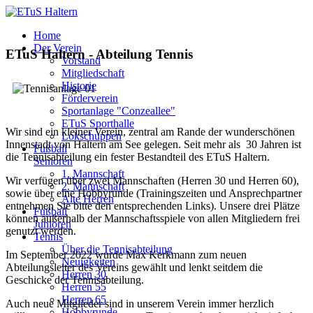
Home
Der Verein
ETuS Haltern - Abteilung Tennis
Vorstand
Mitgliedschaft
Historie
Förderverein
Sportanlage "Conzeallee"
ETuS Sporthalle
Wir sind ein kleiner Verein, zentral am Rande der wunderschönen
Lokschuppen
Innenstadt von Haltern am See gelegen. Seit mehr als 30 Jahren ist
Fußball
die Tennisabteilung ein fester Bestandteil des ETuS Haltern.
Senioren
1. Mannschaft
Wir verfügen über zwei Mannschaften (Herren 30 und Herren 60),
2. Mannschaft
sowie über eine Hobbyrunde (Trainingszeiten und Ansprechpartner
Alte Herren
entnehmen Sie bitte den entsprechenden Links). Unsere drei Plätze
Fußball
können außerhalb der Mannschaftsspiele von allen Mitgliedern frei
Junioren
genutzt werden.
Tennis
Über die Tennisabteilung
Im September 2022 wurde Max Kerkmann zum neuen
Neuigkeiten
Abteilungsleiter des Vereins gewählt und lenkt seitdem die
Herren 30
Geschicke der Tennisabteilung.
Herren 55
Herren 65
Auch neue Mitglieder sind in unserem Verein immer herzlich
Hobbyrunde