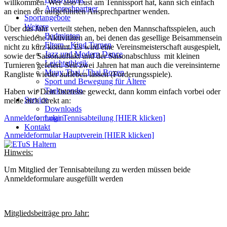
willkommen. Wer also Lust am Tennissport hat, kann sich einfach
Ansprechpartner
an einen der aufgeführten Ansprechpartner wenden.
Sportangebote
Weitere
Über das Jahr verteilt stehen, neben den Mannschaftsspielen, auch
Badminton
verschiedene Aktivitäten an, bei denen das gesellige Beisammensein
Eltern - Kind Turnen
nicht zu kurz kommt. Es wird eine Vereinsmeisterschaft ausgespielt,
Jazz und Modern Dance
sowie der Saisonauftakt und der Saisonabschluss mit kleinen
Leichtathletik
Turnieren gefeiert. Seit zwei Jahren hat man auch die vereinsinterne
Muay Thai / Thai Boxen
Rangliste wieder aufleben lassen (Forderungsspiele).
Sport und Bewegung für Ältere
Taekwondo
Haben wir Dein Interesse geweckt, dann komm einfach vorbei oder
Service
melde dich direkt an:
Downloads
Login
Anmeldeformular Tennisabteilung [HIER klicken]
Kontakt
Anmeldeformular Hauptverein [HIER klicken]
Hinweis:
Um Mitglied der Tennisabteilung zu werden müssen beide
Anmeldeformulare ausgefüllt werden
Mitgliedsbeiträge pro Jahr: