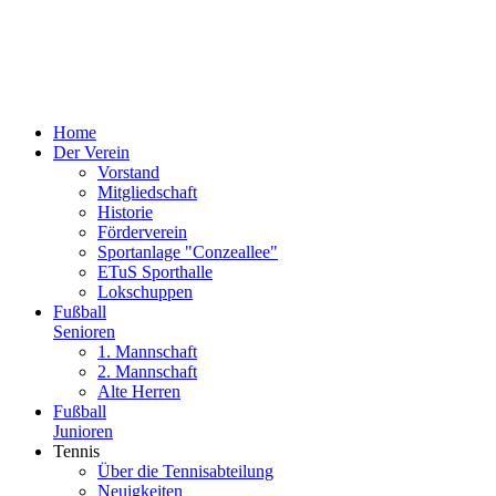
Home
Der Verein
Vorstand
Mitgliedschaft
Historie
Förderverein
Sportanlage "Conzeallee"
ETuS Sporthalle
Lokschuppen
Fußball
Senioren
1. Mannschaft
2. Mannschaft
Alte Herren
Fußball
Junioren
Tennis
Über die Tennisabteilung
Neuigkeiten