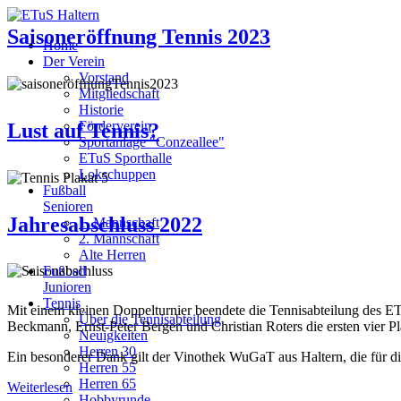
Saisoneröffnung Tennis 2023
Home
Der Verein
Vorstand
Mitgliedschaft
Historie
Förderverein
Lust auf Tennis?
Sportanlage "Conzeallee"
ETuS Sporthalle
Lokschuppen
Fußball
Senioren
Jahresabschluss 2022
1. Mannschaft
2. Mannschaft
Alte Herren
Fußball
Junioren
Tennis
Mit einem kleinen Doppelturnier beendete die Tennisabteilung des
Über die Tennisabteilung
Beckmann, Ernst-Peter Bergen und Christian Roters die ersten vier P
Neuigkeiten
Herren 30
Ein besonderer Dank gilt der Vinothek WuGaT aus Haltern, die für die 
Herren 55
Herren 65
Weiterlesen
Hobbyrunde