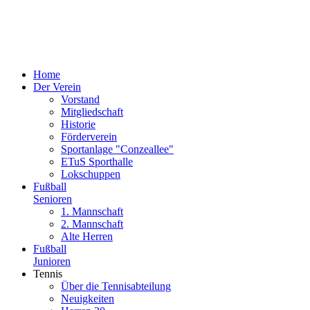
Home
Der Verein
Vorstand
Mitgliedschaft
Historie
Förderverein
Sportanlage "Conzeallee"
ETuS Sporthalle
Lokschuppen
Fußball
Senioren
1. Mannschaft
2. Mannschaft
Alte Herren
Fußball
Junioren
Tennis
Über die Tennisabteilung
Neuigkeiten