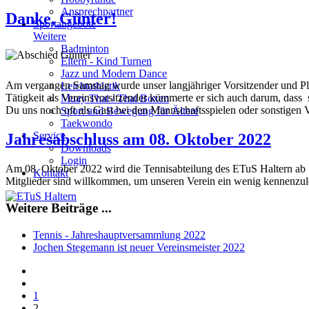
Ansprechpartner
Danke, Günter!
Sportangebote
Weitere
Badminton
Eltern - Kind Turnen
Jazz und Modern Dance
Am vergangen Samstag wurde unser langjähriger Vorsitzender und Plat
Leichtathletik
Tätigkeit als Vereinsvorsitzender kümmerte er sich auch darum, dass 
Muay Thai / Thai Boxen
Du uns noch oft als Gast bei den Mannschaftsspielen oder sonstigen 
Sport und Bewegung für Ältere
Taekwondo
Service
Jahresabschluss am 08. Oktober 2022
Downloads
Login
Am 08. Oktober 2022 wird die Tennisabteilung des ETuS Haltern ab 13
Kontakt
Mitglieder sind willkommen, um unseren Verein ein wenig kennenzul
Weitere Beiträge ...
Tennis - Jahreshauptversammlung 2022
Jochen Stegemann ist neuer Vereinsmeister 2022
1
2