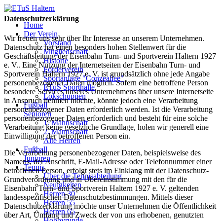
Datenschutzerklärung
Home
Der Verein
Wir freuen uns sehr über Ihr Interesse an unserem Unternehmen.
Vorstand
Datenschutz hat einen besonders hohen Stellenwert für die
Mitgliedschaft
Geschäftsleitung der Eisenbahn Turn- und Sportverein Haltern 1927
Historie
e. V.. Eine Nutzung der Internetseiten der Eisenbahn Turn- und
Förderverein
Sportverein Haltern 1927 e. V. ist grundsätzlich ohne jede Angabe
Sportanlage "Conzeallee"
personenbezogener Daten möglich. Sofern eine betroffene Person
ETuS Sporthalle
besondere Services unseres Unternehmens über unsere Internetseite
Lokschuppen
in Anspruch nehmen möchte, könnte jedoch eine Verarbeitung
Fußball
personenbezogener Daten erforderlich werden. Ist die Verarbeitung
Senioren
personenbezogener Daten erforderlich und besteht für eine solche
1. Mannschaft
Verarbeitung keine gesetzliche Grundlage, holen wir generell eine
2. Mannschaft
Einwilligung der betroffenen Person ein.
Alte Herren
Fußball
Die Verarbeitung personenbezogener Daten, beispielsweise des
Junioren
Namens, der Anschrift, E-Mail-Adresse oder Telefonnummer einer
Tennis
betroffenen Person, erfolgt stets im Einklang mit der Datenschutz-
Über die Tennisabteilung
Grundverordnung und in Übereinstimmung mit den für die
Neuigkeiten
Eisenbahn Turn- und Sportverein Haltern 1927 e. V. geltenden
Herren 30
landesspezifischen Datenschutzbestimmungen. Mittels dieser
Herren 55
Datenschutzerklärung möchte unser Unternehmen die Öffentlichkeit
Herren 65
über Art, Umfang und Zweck der von uns erhobenen, genutzten
Hobbyrunde