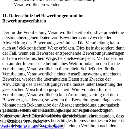
Verantwortlichen wenden.
11. Datenschutz bei Bewerbungen und im
Bewerbungsverfahren
Der für die Verarbeitung Verantwortliche erhebt und verarbeitet die
personenbezogenen Daten von Bewerbern zum Zwecke der
Abwicklung des Bewerbungsverfahrens. Die Verarbeitung kann
auch auf elektronischem Wege erfolgen. Dies ist insbesondere dann
der Fall, wenn ein Bewerber entsprechende Bewerbungsunterlagen
auf dem elektronischen Wege, beispielsweise per E-Mail oder über
ein auf der Internetseite befindliches Webformular, an den für die
Verarbeitung Verantwortlichen übermittelt. Schließt der für die
Verarbeitung Verantwortliche einen Anstellungsvertrag mit einem
Bewerber, werden die übermittelten Daten zum Zwecke der
Abwicklung des Beschäftigungsverhältnisses unter Beachtung der
gesetzlichen Vorschriften gespeichert. Wird von dem für die
Verarbeitung Verantwortlichen kein Anstellungsvertrag mit dem
Bewerber geschlossen, so werden die Bewerbungsunterlagen zwei
Monate nach Bekanntgabe der Absageentscheidung automatisch
gelöscht, sofern einer Löschung keine sonstigen berechtigten
Cookies erleichtern die Bereitstellung unserer Dienste. Mit der
Interessen des für die Verarbeitung Verantwortlichen
Nutzung unserer Dienste erklären Sie sich damit einverstanden, dass
entgegenstehen. Sonstiges berechtigtes Interesse in diesem Sinne ist
wir Cookies verwenden.
beispielsweise eine Beweispflicht in einem Verfahren nach dem
Weitere Informationen
Akzeptieren