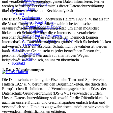
und verarbeiteten personenbezogenen Daten informieren. Ferner
Ansprechpartner
werden betroffene Personen mittels dieser Datenschutzerklärung
Sportangebote
über die ihnen zustehenden Rechte aufgeklärt.
Weitere
Badminton
Die Eisenbahn Turn- und Sportverein Haltern 1927 e. V. hat als für
Eltern - Kind Turnen
die Verarbeitung Verantwortlicher zahlreiche technische und
Jazz und Modern Dance
organisatorische Maßnahmen umgesetzt, um einen möglichst
Leichtathletik
lückenlosen Schutz der über diese Internetseite verarbeiteten
Muay Thai / Thai Boxen
personenbezogenen Daten sicherzustellen. Dennoch können
Sport und Bewegung für Ältere
Internetbasierte Datenübertragungen grundsätzlich Sicherheitslücken
Taekwondo
aufweisen, sodass ein absoluter Schutz nicht gewährleistet werden
Service
kann. Aus diesem Grund steht es jeder betroffenen Person frei,
Downloads
personenbezogene Daten auch auf alternativen Wegen,
Login
beispielsweise telefonisch, an uns zu übermitteln.
Kontakt
1. Begriffsbestimmungen
Die Datenschutzerklärung der Eisenbahn Turn- und Sportverein
Haltern 1927 e. V. beruht auf den Begrifflichkeiten, die durch den
Europäischen Richtlinien- und Verordnungsgeber beim Erlass der
Datenschutz-Grundverordnung (DS-GVO) verwendet wurden.
Unsere Datenschutzerklärung soll sowohl für die Öffentlichkeit als
auch für unsere Kunden und Geschäftspartner einfach lesbar und
verständlich sein. Um dies zu gewährleisten, möchten wir vorab die
verwendeten Begrifflichkeiten erläutern.